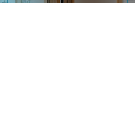
ODYS FITNESS
Vous souhaitez prendre
rendez-vous ?
Par ici
Notre savoir faire
3 rue d'Aunis, 44000 Nantes
09 61 69 14 57
Dimanche : Fermé