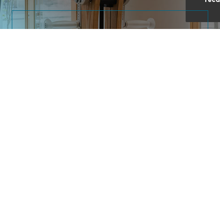
ODYS FITNESS
Vous souhaitez prendre
rendez-vous ?
Par ici
Notre savoir faire
3 rue d'Aunis, 44000 Nantes