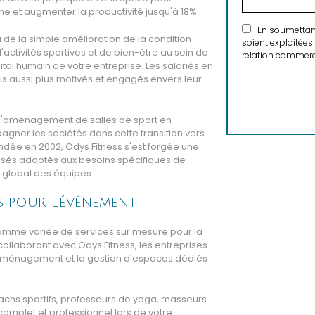
me et augmenter la productivité jusqu'à 18%.
En soumettant 
 de la simple amélioration de la condition
soient exploitées
'activités sportives et de bien-être au sein de
relation commerci
ital humain de votre entreprise. Les salariés en
is aussi plus motivés et engagés envers leur
 l'aménagement de salles de sport en
agner les sociétés dans cette transition vers
ndée en 2002, Odys Fitness s'est forgée une
isés adaptés aux besoins spécifiques de
e global des équipes.
s pour l'événement
 gamme variée de services sur mesure pour la
ollaborant avec Odys Fitness, les entreprises
'aménagement et la gestion d'espaces dédiés
achs sportifs, professeurs de yoga, masseurs
complet et professionnel lors de votre