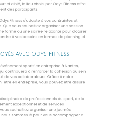
 et ciblé, le lieu choisi par Odys Fitness offre
ent des participants.
dys Fitness s'adapte à vos contraintes et
e. Que vous souhaitiez organiser une session
ine forme ou une soirée relaxante pour clôturer
pondre à vos besoins en termes de planning et
loyés avec Odys Fitness
e événement sportif en entreprise à Nantes,
ui contribuera à renforcer la cohésion au sein
nté de vos collaborateurs. Grâce à notre
n-être en entreprise, vous pouvez être assuré
disciplinaire de professionnels du sport, de la
drement exceptionnel et de services
vous souhaitiez organiser une journée
lée, nous sommes là pour vous accompagner à