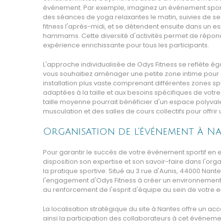
événement. Par exemple, imaginez un événement sporti
des séances de yoga relaxantes le matin, suivies de s
fitness l'après-midi, et se détendent ensuite dans un 
hammams. Cette diversité d'activités permet de répon
expérience enrichissante pour tous les participants.
L'approche individualisée de Odys Fitness se reflète 
vous souhaitiez aménager une petite zone intime pour d
installation plus vaste comprenant différentes zones s
adaptées à la taille et aux besoins spécifiques de votr
taille moyenne pourrait bénéficier d'un espace polyva
musculation et des salles de cours collectifs pour off
Organisation de l'événement à N
Pour garantir le succès de votre événement sportif en e
disposition son expertise et son savoir-faire dans l'org
la pratique sportive. Situé au 3 rue d'Aunis, 44000 Nante
l'engagement d'Odys Fitness à créer un environnement 
au renforcement de l'esprit d'équipe au sein de votre e
La localisation stratégique du site à Nantes offre un accè
ainsi la participation des collaborateurs à cet événem