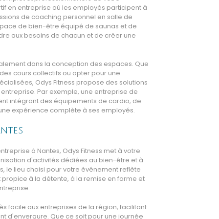
f en entreprise où les employés participent à
essions de coaching personnel en salle de
espace de bien-être équipé de saunas et de
dre aux besoins de chacun et de créer une
également dans la conception des espaces. Que
es cours collectifs ou opter pour une
pécialisées, Odys Fitness propose des solutions
e entreprise. Par exemple, une entreprise de
lent intégrant des équipements de cardio, de
rir une expérience complète à ses employés.
antes
ntreprise à Nantes, Odys Fitness met à votre
anisation d'activités dédiées au bien-être et à
s, le lieu choisi pour votre événement reflète
propice à la détente, à la remise en forme et
ntreprise.
s facile aux entreprises de la région, facilitant
ent d'envergure. Que ce soit pour une journée